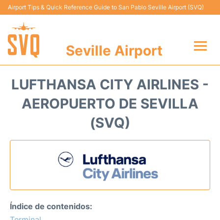
Airport Tips & Quick Reference Guide to San Pablo Seville Airport (SVQ)
Seville Airport
Vuelos +
LUFTHANSA CITY AIRLINES -
Terminal
AEROPUERTO DE SEVILLA
(SVQ)
Transporte
Parking
Alquiler Coches
Guia Pasajeros +
Índice de contenidos:
Terminal