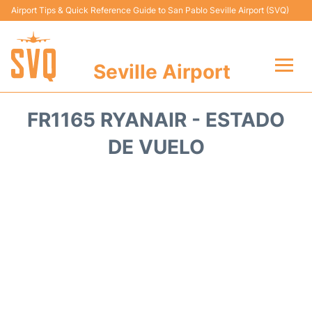
Airport Tips & Quick Reference Guide to San Pablo Seville Airport (SVQ)
Seville Airport
Vuelos +
FR1165 RYANAIR - ESTADO
Terminal
DE VUELO
Transporte
Parking
Alquiler Coches
Guia Pasajeros +