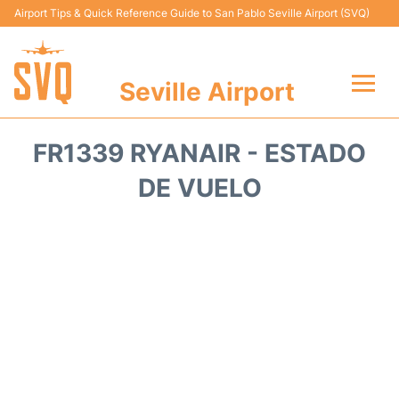
Airport Tips & Quick Reference Guide to San Pablo Seville Airport (SVQ)
Seville Airport
Vuelos +
FR1339 RYANAIR - ESTADO
Terminal
DE VUELO
Transporte
Parking
Alquiler Coches
Guia Pasajeros +