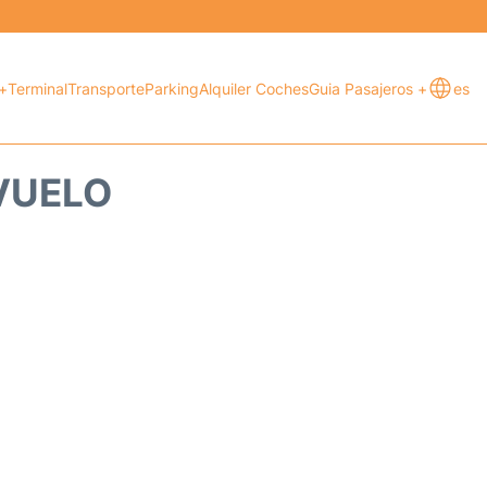
+
Terminal
Transporte
Parking
Alquiler Coches
Guia Pasajeros +
es
 VUELO