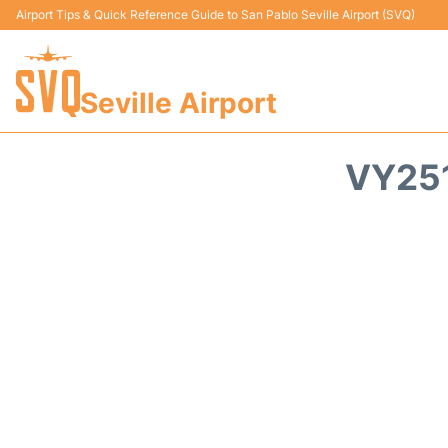
Airport Tips & Quick Reference Guide to San Pablo Seville Airport (SVQ)
Seville Airport
VY251