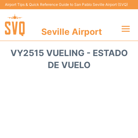
Airport Tips & Quick Reference Guide to San Pablo Seville Airport (SVQ)
Seville Airport
Vuelos +
VY2515 VUELING - ESTADO
Terminal
DE VUELO
Transporte
Parking
Alquiler Coches
Guia Pasajeros +