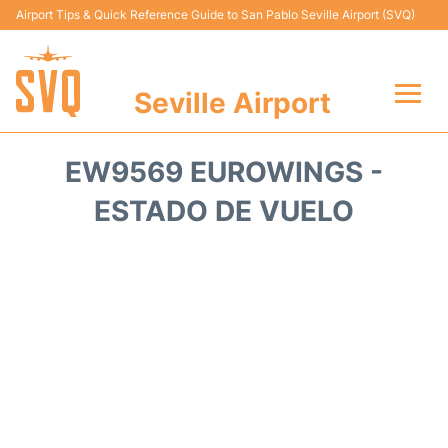
Airport Tips & Quick Reference Guide to San Pablo Seville Airport (SVQ)
Seville Airport
Vuelos +
EW9569 EUROWINGS -
Terminal
ESTADO DE VUELO
Transporte
Parking
Alquiler Coches
Guia Pasajeros +