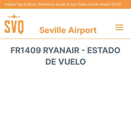
Airport Tips & Quick Reference Guide to San Pablo Seville Airport (SVQ)
Seville Airport
Vuelos +
FR1409 RYANAIR - ESTADO
Terminal
DE VUELO
Transporte
Parking
Alquiler Coches
Guia Pasajeros +