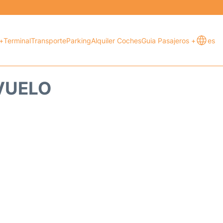
+
Terminal
Transporte
Parking
Alquiler Coches
Guia Pasajeros +
es
 VUELO