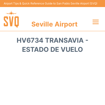
Airport Tips & Quick Reference Guide to San Pablo Seville Airport (SVQ)
Seville Airport
Vuelos +
HV6734 TRANSAVIA -
Terminal
ESTADO DE VUELO
Transporte
Parking
Alquiler Coches
Guia Pasajeros +