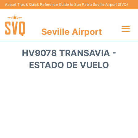
Airport Tips & Quick Reference Guide to San Pablo Seville Airport (SVQ)
Seville Airport
Vuelos +
HV9078 TRANSAVIA -
Terminal
ESTADO DE VUELO
Transporte
Parking
Alquiler Coches
Guia Pasajeros +