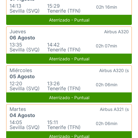
14:13
15:29
02h 16min
Sevilla (SVQ)
Tenerife (TFN)
Aterrizado - Puntual
Jueves
Airbus A320
06 Agosto
13:35
14:42
02h 07min
Sevilla (SVQ)
Tenerife (TFN)
Aterrizado - Puntual
Miércoles
Airbus A320 (s
05 Agosto
12:20
13:26
02h 06min
Sevilla (SVQ)
Tenerife (TFN)
Aterrizado - Puntual
Martes
Airbus A321 (s
04 Agosto
14:05
15:11
02h 06min
Sevilla (SVQ)
Tenerife (TFN)
Aterrizado - Puntual