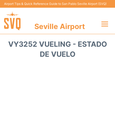
Airport Tips & Quick Reference Guide to San Pablo Seville Airport (SVQ)
Seville Airport
Vuelos +
VY3252 VUELING - ESTADO
Terminal
DE VUELO
Transporte
Parking
Alquiler Coches
Guia Pasajeros +