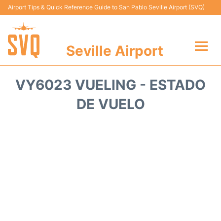
Airport Tips & Quick Reference Guide to San Pablo Seville Airport (SVQ)
Seville Airport
Vuelos +
VY6023 VUELING - ESTADO
Terminal
DE VUELO
Transporte
Parking
Alquiler Coches
Guia Pasajeros +