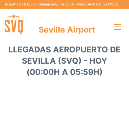
Airport Tips & Quick Reference Guide to San Pablo Seville Airport (SVQ)
Seville Airport
Vuelos +
LLEGADAS AEROPUERTO DE
Terminal
SEVILLA (SVQ) - HOY
(00:00H A 05:59H)
Transporte
Parking
Alquiler Coches
Guia Pasajeros +