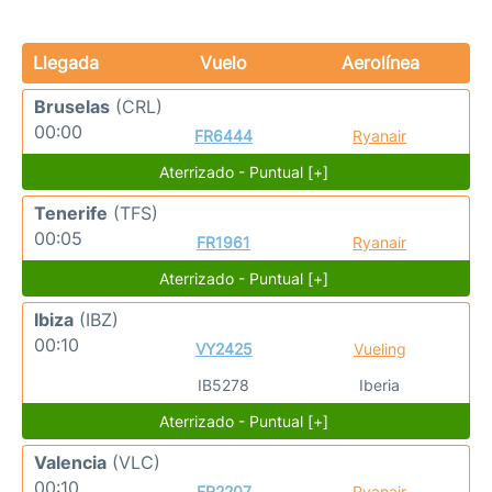
Llegada
Vuelo
Aerolínea
Bruselas
(CRL)
00:00
FR6444
Ryanair
Aterrizado - Puntual [+]
Tenerife
(TFS)
00:05
FR1961
Ryanair
Aterrizado - Puntual [+]
Ibiza
(IBZ)
00:10
VY2425
Vueling
IB5278
Iberia
Aterrizado - Puntual [+]
Valencia
(VLC)
00:10
FR2207
Ryanair