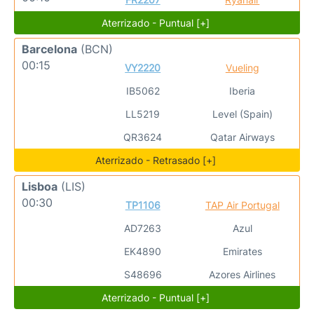
Aterrizado - Puntual [+]
Barcelona
(BCN)
00:15
VY2220
Vueling
IB5062
Iberia
LL5219
Level (Spain)
QR3624
Qatar Airways
Aterrizado - Retrasado [+]
Lisboa
(LIS)
00:30
TP1106
TAP Air Portugal
AD7263
Azul
EK4890
Emirates
S48696
Azores Airlines
Aterrizado - Puntual [+]