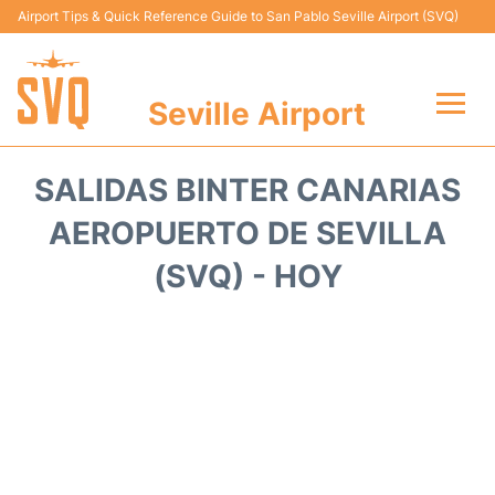
Airport Tips & Quick Reference Guide to San Pablo Seville Airport (SVQ)
Seville Airport
Vuelos +
SALIDAS BINTER CANARIAS
Terminal
AEROPUERTO DE SEVILLA
(SVQ) - HOY
Transporte
Parking
Alquiler Coches
Guia Pasajeros +